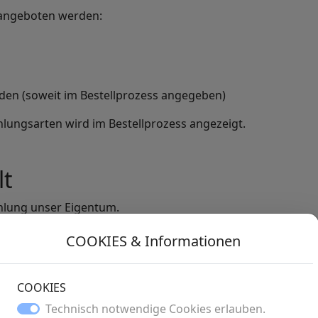
angeboten werden:
den (soweit im Bestellprozess angegeben)
lungsarten wird im Bestellprozess angezeigt.
lt
ahlung unser Eigentum.
COOKIES & Informationen
COOKIES
rrufsrecht gemäß den Bestimmungen des Fernabsatzrechts.
Technisch notwendige Cookies erlauben.