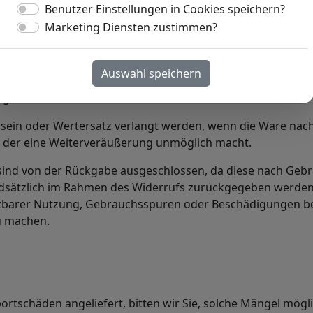
Benutzer Einstellungen in Cookies speichern?
Marketing Diensten zustimmen?
Hinweise
Auswahl speichern
en, die aus Gründen des Gesundheitsschutzes oder der Hygi
ng entfernt wurde.
ein oder Wertersatz verlangt werden, wenn die Ware nach 
t, der eine Weiterveräußerung unmöglich macht.
ind von der Rückgabe ausgeschlossen, da diese nach Gebr
sätzlich im Rahmen des Widerrufs zurückgegeben werden, 
htbarer Nutzung, Gebrauchsspuren oder Beschädigungen be
u machen.
rtschäden angeliefert, bitten wir Sie, solche Mängel mögli